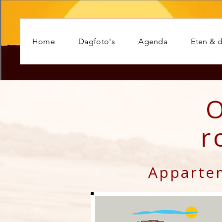
Home
Dagfoto's
Agenda
Eten & d
O
r
Apparte