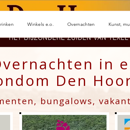
rinken
Winkels e.o.
Overnachten
Kunst, m
vernachten in 
ondom Den Hoo
menten, bungalows, vakant