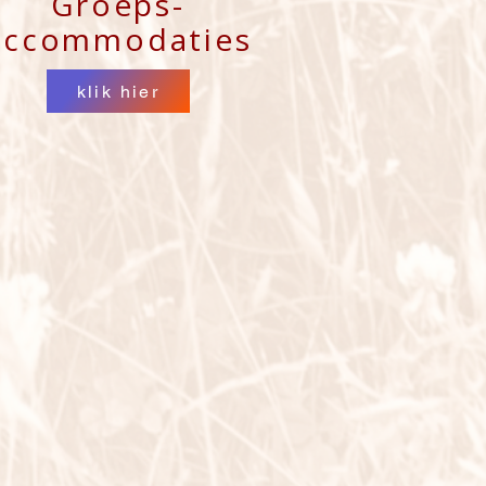
Groeps-
accommodaties
klik hier