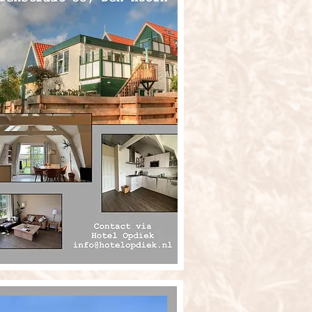
www.texelyurts.nl
ww.texel-den-hoorn.com