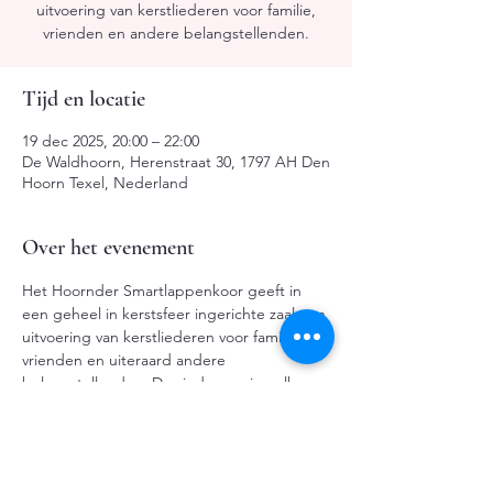
uitvoering van kerstliederen voor familie,
vrienden en andere belangstellenden.
Tijd en locatie
19 dec 2025, 20:00 – 22:00
De Waldhoorn, Herenstraat 30, 1797 AH Den
Hoorn Texel, Nederland
Over het evenement
Het Hoornder Smartlappenkoor geeft in 
een geheel in kerstsfeer ingerichte zaal een 
uitvoering van kerstliederen voor familie, 
vrienden en uiteraard andere 
belangstellenden. Dus iedereen is welkom.
De entree is vrij, wel staat er een melkbus 
voor een vrije bijdrage..