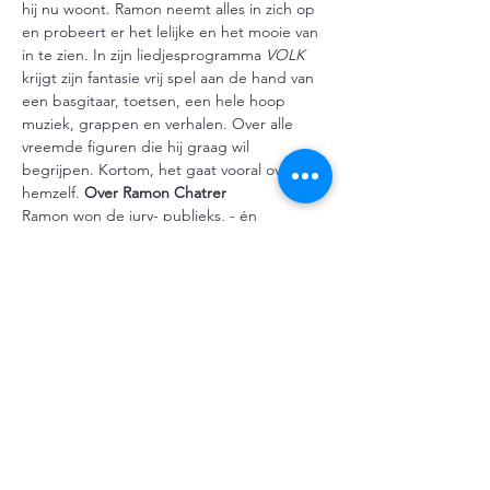
hij nu woont. Ramon neemt alles in zich op 
en probeert er het lelijke en het mooie van 
in te zien. In zijn liedjesprogramma 
VOLK
krijgt zijn fantasie vrij spel aan de hand van 
een basgitaar, toetsen, een hele hoop 
muziek, grappen en verhalen. Over alle 
vreemde figuren die hij graag wil 
begrijpen. Kortom, het gaat vooral over 
hemzelf. 
Over Ramon Chatrer
Ramon won de jury- publieks, - én 
persoonlijkheidsprijs op het Groninger 
Studenten Cabaret Festival (2020) en was 
finalist bij het Amsterdams…
Meer weergeven