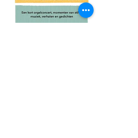
Meer weergeven
Deel dit evenement
© 2024 door Cor, gemaakt
met
Wix.com