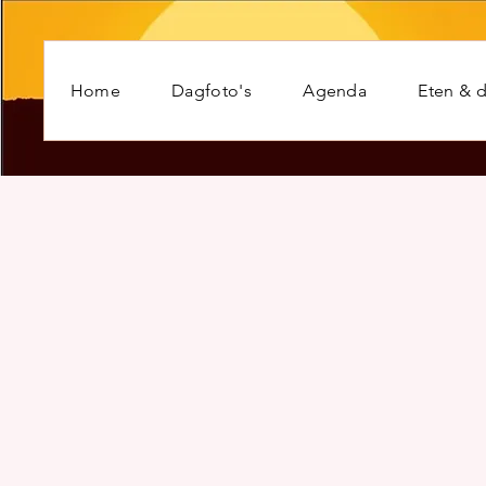
Home
Dagfoto's
Agenda
Eten & d