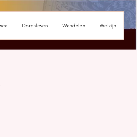
usea
Dorpsleven
Wandelen
Welzijn
n