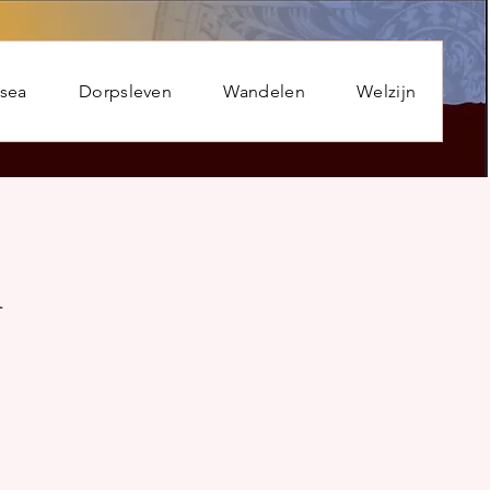
usea
Dorpsleven
Wandelen
Welzijn
n