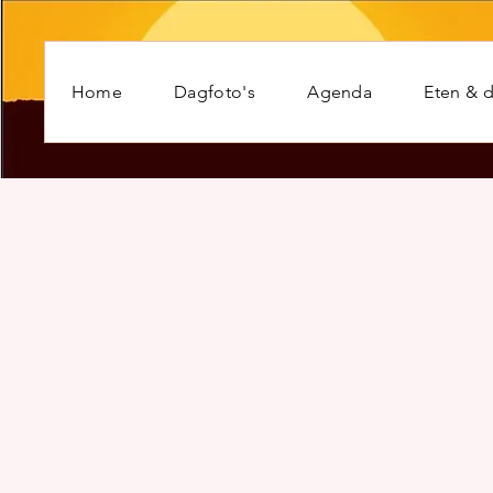
Home
Dagfoto's
Agenda
Eten & d