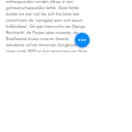
achtergronden vonden elkaar in een 
gemeenschappelijke liefde. Deze liefde 
leidde tot een stijl die zich het best laat 
omschrijven als 'swingjazz avec une sauce 
hollandaise’. De jazz manouche van Django 
Reinhardt, de Parijse valse musette, de 
Braziliaanse bossa nova en diverse 
standards uit het American Songbook 
staan sinds 2020 op het repertoire van deze 
swingende Haagse formatie. New French 
Touch komt met veel plezier voor de 
tweede keer optreden bij De Toegift.
Entree €19,50 inclusief Toegift drankje
Deel dit evenement