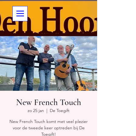
New French Touch
zo 25 jan
  |  
De Toegift
New French Touch komt met veel plezier
voor de tweede keer optreden bij De
Toegift!