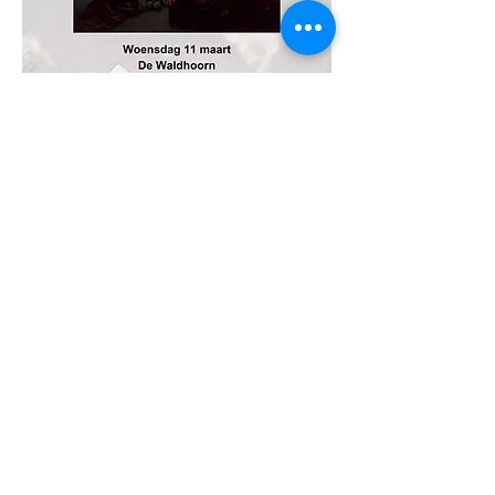
Deel dit evenement
© 2024 door Cor, gemaakt
met
Wix.com