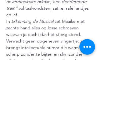
onvermoeibare orkaan, een denderende 
trein” 
vol taalvondsten, satire, rafelrandjes 
en lef.
In 
Erkenning de Musical
 zet Maaike met 
zachte hand alles op losse schroeven 
waarvan je dacht dat het stevig stond. 
Verwacht geen opgeheven vingertje: ze 
brengt intellectuele humor die warm blijft, 
scherp zonder te bijten en slim zonder 
elitair te worden. Ze daagt uit zonder te 
polariseren, relativeert zonder af te vlakken 
en beweegt zich vrolijk buiten de 
gebaande cabaretpaden.
Een nieuwe stem waarvan je denkt: ja, dít is 
waar cabaret heen moet!
Meer weergeven