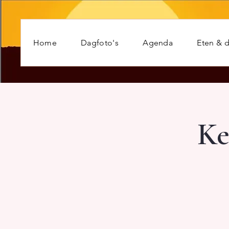
Home
Dagfoto's
Agenda
Eten & d
Ke