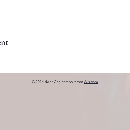
ent
© 2024 door Cor, gemaakt met
Wix.com