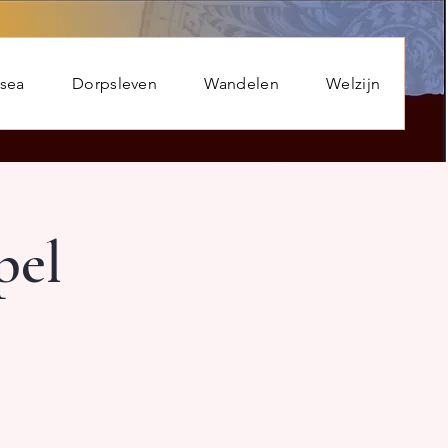
usea
Dorpsleven
Wandelen
Welzijn
pel