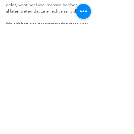
geldt, want heel veel mensen hebben ons 
al laten weten dat ze er echt naar uitkijken.
We hebben een programmering staan voor 
drie avonden cabaret, kleinkunst en muziek 
in 30 theaters met ca. 100 artiesten van 
uiteenlopend kaliber.
Meer weergeven
Deel dit evenement
© 2024 door Cor, gemaakt
met
Wix.com