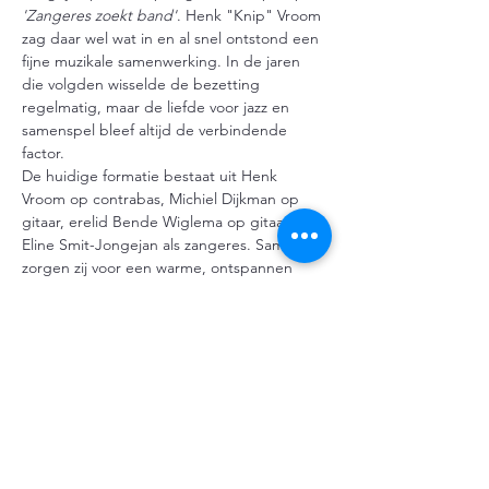
'Zangeres zoekt band'
. Henk "Knip" Vroom 
zag daar wel wat in en al snel ontstond een 
fijne muzikale samenwerking. In de jaren 
die volgden wisselde de bezetting 
regelmatig, maar de liefde voor jazz en 
samenspel bleef altijd de verbindende 
factor.
De huidige formatie bestaat uit Henk 
Vroom op contrabas, Michiel Dijkman op 
gitaar, erelid Bende Wiglema op gitaar en 
Eline Smit-Jongejan als zangeres. Samen 
zorgen zij voor een warme, ontspannen 
sfeer, of dat nu is in een paviljoen, op een 
terras, tijdens een lokaal festival of op een 
privéfeest.
Iedere muzikant brengt zijn of haar eigen 
ervaring en invloeden mee. Met slechts een 
blik weten deze doorgewinterde 
muzikanten elkaar feilloos…
Meer weergeven