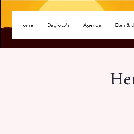
Home
Dagfoto's
Agenda
Eten & d
Hen
H