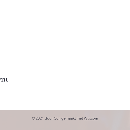
ent
© 2024 door Cor, gemaakt met
Wix.com