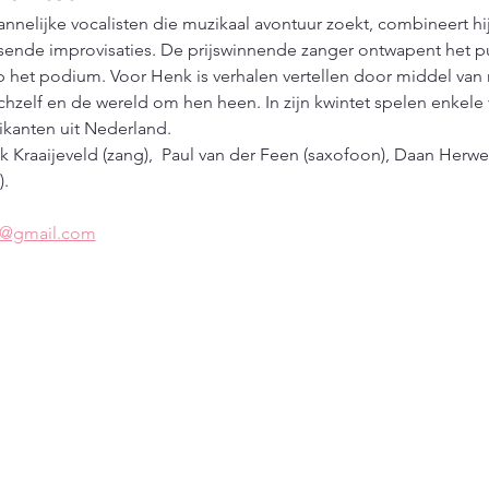
nnelijke vocalisten die muzikaal avontuur zoekt, combineert h
ssende improvisaties. De prijswinnende zanger ontwapent het p
p het podium. Voor Henk is verhalen vertellen door middel van
chzelf en de wereld om hen heen. In zijn kwintet spelen enkel
ikanten uit Nederland.
k Kraaijeveld (zang),  Paul van der Feen (saxofoon), Daan Herwe
).
s@gmail.com