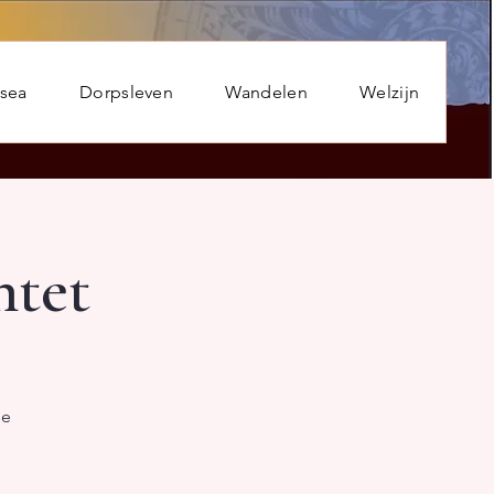
usea
Dorpsleven
Wandelen
Welzijn
ntet
se