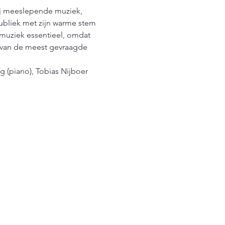
ij meeslepende muziek, 
ubliek met zijn warme stem 
 muziek essentieel, omdat 
e van de meest gevraagde 
g (piano), Tobias Nijboer 