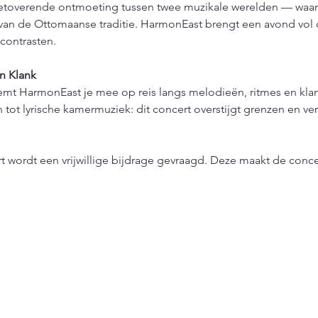
etoverende ontmoeting tussen twee muzikale werelden — waar 
an de Ottomaanse traditie. HarmonEast brengt een avond vol cu
contrasten.
n Klank
eemt HarmonEast je mee op reis langs melodieën, ritmes en klan
tot lyrische kamermuziek: dit concert overstijgt grenzen en ver
t wordt een vrijwillige bijdrage gevraagd. Deze maakt de conce