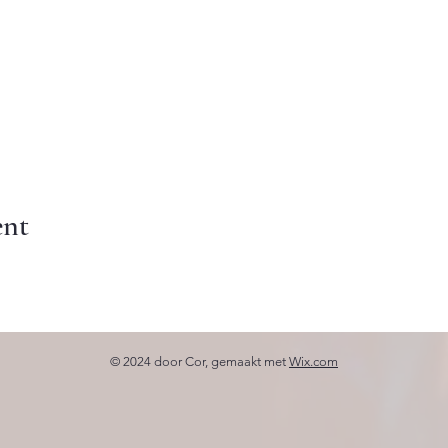
ent
© 2024 door Cor, gemaakt met
Wix.com