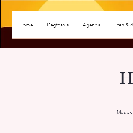
Home
Dagfoto's
Agenda
Eten & d
H
Muziek 