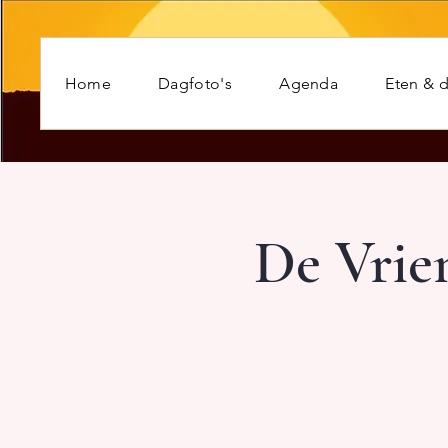
Home
Dagfoto's
Agenda
Eten & d
De Vrie