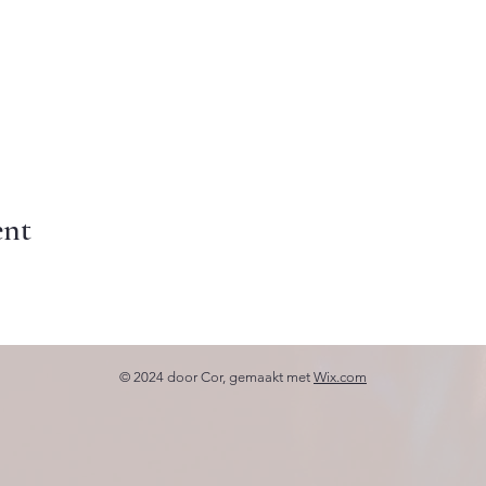
ent
© 2024 door Cor, gemaakt met
Wix.com