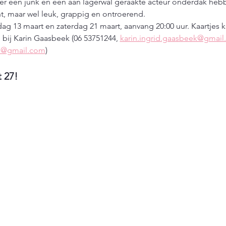
ter een junk en een aan lagerwal geraakte acteur onderdak he
ht, maar wel leuk, grappig en ontroerend.
dag 13 maart en zaterdag 21 maart, aanvang 20:00 uur. Kaartjes ko
 bij Karin Gaasbeek (06 53751244, 
karin.ingrid.gaasbeek@gmai
s@gmail.com
)
t 27!