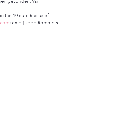
bben gevonden. Van 
sten 10 euro (inclusief 
l.com
) en bij Joop Rommets 