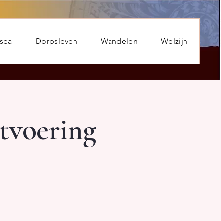
usea
Dorpsleven
Wandelen
Welzijn
tvoering