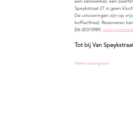
een sekswerker, een zwerfs
Speykstraat 27 is geen kluc
De uitvoeringen zijn op vrij
koffie/thee). Reserveren kan
(06 20315989, 
joop.rommet
Tot bij Van Speykstraa
Meer weergeven