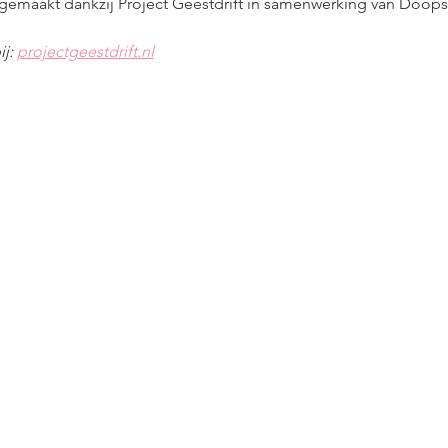
k gemaakt dankzij Project Geestdrift in samenwerking van Doop
j: 
projectgeestdrift.nl