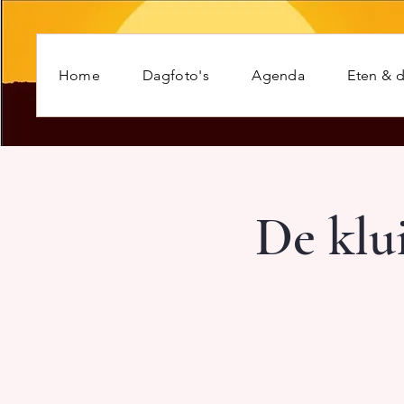
Home
Dagfoto's
Agenda
Eten & d
De klu