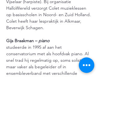
Vijselaar (harpiste). Bij organisatie 
HalloWereld verzorgt Colet muzieklessen 
op basisscholen in Noord- en Zuid Holland. 
Colet heeft haar lespraktijk in Alkmaar, 
Beverwijk Schagen.
Gijs Braakman – 
piano
studeerde in 1995 af aan het 
conservatorium met als hoofdvak piano. Al 
snel trad hij regelmatig op, soms solistisch, 
maar vaker als begeleider of in 
ensembleverband met verschillende 
samenstelling.
Momenteel speelt hij, naast het duo met 
Colet, in een trio met cello en fluit en 
begeleidt hij diverse koren. De interactie 
tussen de musici onderling maar ook 
tussen de uitvoerenden en het publiek is 
voor Gijs het belangrijkste aspect van…
Meer weergeven