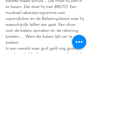
belofte maakt schuld… Die moet hij zien in 
te lossen. Dat doet hij met 
BRUTO
. Een 
muzikaal cabaretprogramma over 
superrijkdom én de Belastingdienst waar hij 
waarschijnlijk failliet aan gaat. Een show 
over de balans opmaken én de rekening 
betalen…. Want die balans lijkt ver te 
zoeken.
In een wereld waar grof geld nóg groffer 
wordt en de kloof tussen arm en rijk stééds 
groter, trekt Boban als armzalig artiest ten 
strijde! Koste wat het kost!
Dus stap NU in en bereid je met 
BRUTO
voor op een veel te dure grap, tegen een 
veel te lage prijs. (Geen financieel advies).
Meer weergeven