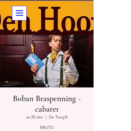
Boban Braspenning -
cabaret
za 20 dec
  |  
De Toegift
BRUTO