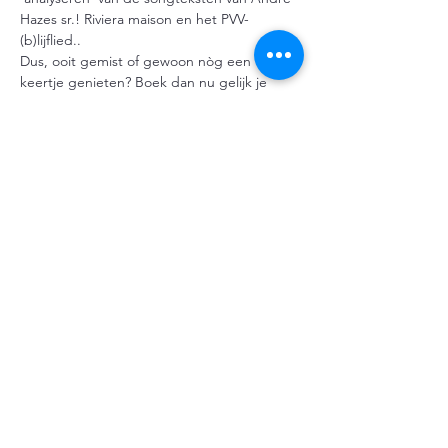
Hazes sr.! Riviera maison en het PVV-
(b)lijflied.. 
Dus, ooit gemist of gewoon nòg een 
keertje genieten? Boek dan nu gelijk je 
tafel voor deze unieke, gezellige en 
complete avond uit!
Driegangen diner en theater
€60,-
Meer weergeven
Deel dit evenement
© 2024 door Cor, gemaakt