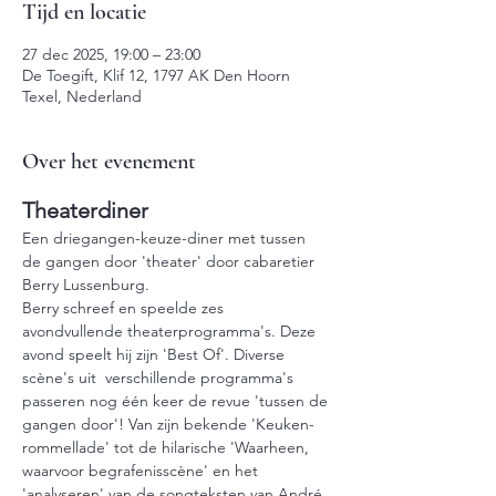
Tijd en locatie
27 dec 2025, 19:00 – 23:00
De Toegift, Klif 12, 1797 AK Den Hoorn
Texel, Nederland
Over het evenement
Theaterdiner
Een driegangen-keuze-diner met tussen 
de gangen door 'theater' door cabaretier 
Berry Lussenburg.
Berry schreef en speelde zes 
avondvullende theaterprogramma's. Deze 
avond speelt hij zijn 'Best Of'. Diverse 
scène's uit  verschillende programma's 
passeren nog één keer de revue 'tussen de 
gangen door'! Van zijn bekende 'Keuken-
rommellade' tot de hilarische 'Waarheen, 
waarvoor begrafenisscène' en het 
'analyseren' van de songteksten van André 