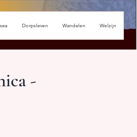
usea
Dorpsleven
Wandelen
Welzijn
ica -