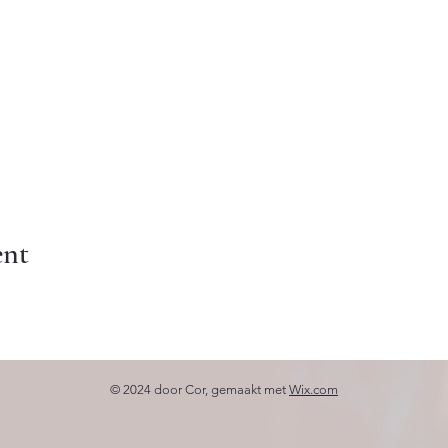
ent
© 2024 door Cor, gemaakt met
Wix.com