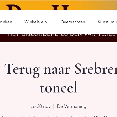
rinken
Winkels e.o.
Overnachten
Kunst, m
 Terug naar Srebren
toneel
zo 30 nov
  |  
De Vermaning