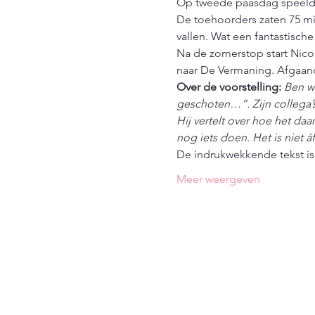
Op tweede paasdag speeld
De toehoorders zaten 75 mi
vallen. Wat een fantastische
Na de zomerstop start Nico 
naar De Vermaning. Afgaand
Over de voorstelling: 
Ben we
geschoten…”. Zijn collega’s
Hij vertelt over hoe het daa
nog iets doen. Het is niet áf
De indrukwekkende tekst i
Meer weergeven