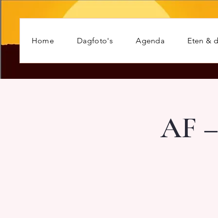
Home
Dagfoto's
Agenda
Eten & d
AF –