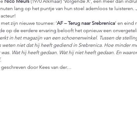
e 
Nico Meurs
 (1970 Alkmaar) ‘Volgende X’, een meer dan indru
nuten lang op het puntje van hun stoel ademloos te luisteren. 
 acteur!
met zijn nieuwe tournee: ‘
AF – Terug naar Srebrenica
’ en eind
e op de eerdere ervaring belooft het opnieuw een onvergetel
rkt in het magazijn van een schoenenwinkel. Tussen de stelling
 weten niet dat hij heeft gediend in Srebrenica. Hoe minder m
r was. Wat hij heeft gedaan. Wat hij níet heeft gedaan. En waar
.
s geschreven door Kees van der…